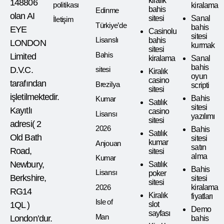
kiralık
148806
politikası
kiralama
bahis
Edinme
olan AI
sitesi
Sanal
İletişim
Türkiye’de
bahis
EYE
Casinolu
sitesi
bahis
Lisanslı
LONDON
kurmak
sitesi
Bahis
Limited
kiralama
Sanal
bahis
D.V.C.
sitesi
Kiralık
oyun
casino
tarafından
Brezilya
scripti
sitesi
işletilmektedir.
Bahis
Kumar
Satılık
sitesi
Kayıtlı
casino
Lisansı
yazılımı
sitesi
adresi( 2
2026
Bahis
Satılık
Old Bath
sitesi
kumar
Anjouan
satın
Road,
sitesi
alma
Kumar
Newbury,
Satılık
Bahis
Lisansı
poker
Berkshire,
sitesi
sitesi
kiralama
2026
RG14
Kiralık
fiyatları
Isle of
1QL )
slot
Demo
sayfası
Man
London’dur.
bahis