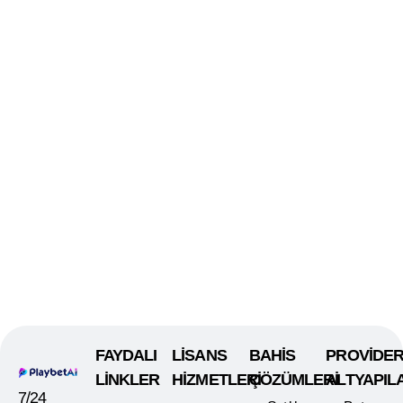
PREV
NEXT
FAYDALI
LİSANS
BAHİS
PROVİDE
LİNKLER
HİZMETLERİ
ÇÖZÜMLERİ
ALTYAPIL
7/24