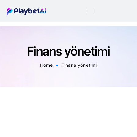
Finans yönetimi
Home
Finans yönetimi
Tüm Finans Sisteminizi
Biz Kuralım - Siz Yönetin