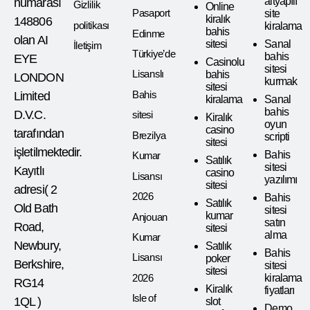
altyapılı
numarası
Gizlilik
Online
Pasaport
site
kiralık
148806
politikası
kiralama
bahis
Edinme
olan AI
sitesi
Sanal
İletişim
Türkiye’de
bahis
EYE
Casinolu
sitesi
bahis
Lisanslı
LONDON
kurmak
sitesi
Bahis
Limited
kiralama
Sanal
bahis
D.V.C.
sitesi
Kiralık
oyun
casino
tarafından
Brezilya
scripti
sitesi
işletilmektedir.
Bahis
Kumar
Satılık
sitesi
Kayıtlı
casino
Lisansı
yazılımı
sitesi
adresi( 2
2026
Bahis
Satılık
Old Bath
sitesi
kumar
Anjouan
satın
Road,
sitesi
alma
Kumar
Newbury,
Satılık
Bahis
Lisansı
poker
Berkshire,
sitesi
sitesi
kiralama
2026
RG14
Kiralık
fiyatları
Isle of
1QL )
slot
Demo