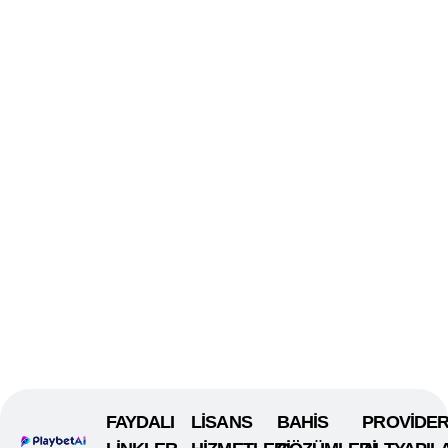
Kart ayrıntılarını güvenli bir şekilde yakalar,
tokenize eder ve tamamen PCI uyumlu bir şekilde
saklarız. Kart Veri Ortamı (CDE), tüccarların kart
ayrıntılarını kontrol etmelerinin yanı sıra bunları
bloke etmelerini/blokesini kaldırmalarını sağlar.
Ödeme Yönlendirme
Money, hangi sağlayıcının kullanılacağını ve birden
çok seçeneği seçme yeteneği sunar. Bir işlemin
nasıl, ne zaman, neden ve nerede işlenmesini
istediğinizi tasarlayın.
FAYDALI
LİSANS
BAHİS
PROVİDE