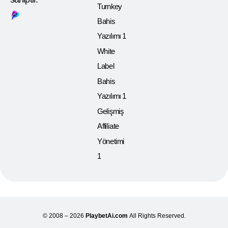
Turnkey
Bahis
Yazılımı 1
White
Label
Bahis
Yazılımı 1
Gelişmiş
Affiliate
Yönetimi
1
© 2008 – 2026
Playb
etAi.com
All Rights Reserved.