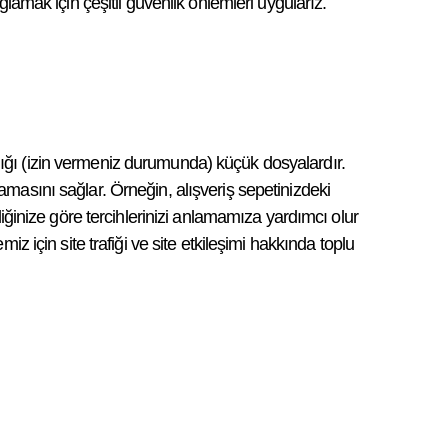
sağlamak için çeşitli güvenlik önlemleri uygularız.
ardığı (izin vermeniz durumunda) küçük dosyalardır.
rlamasını sağlar. Örneğin, alışveriş sepetinizdeki
iğinize göre tercihlerinizi anlamamıza yardımcı olur
z için site trafiği ve site etkileşimi hakkında toplu