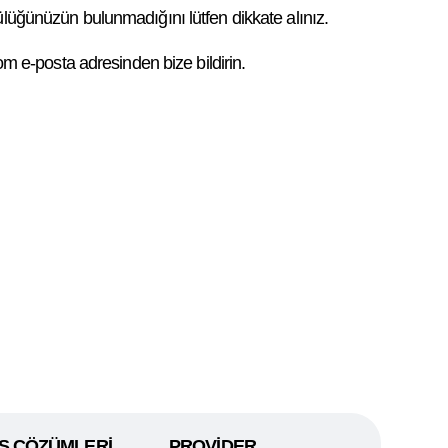
ülüğünüzün bulunmadığını lütfen dikkate alınız.
om e-posta adresinden bize bildirin.
S ÇÖZÜMLERİ
PROVİDER