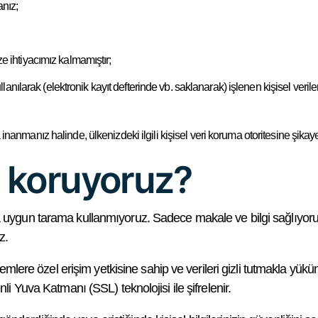
anız;
ize ihtiyacımız kalmamıştır;
kullanılarak (elektronik kayıt defterinde vb. saklanarak) işlenen kişisel veril
 inanmanız halinde, ülkenizdeki ilgili kişisel veri koruma otoritesine şik
ıl koruyoruz?
 uygun tarama kullanmıyoruz. Sadece makale ve bilgi sağlıyoruz.
z.
emlere özel erişim yetkisine sahip ve verileri gizli tutmakla yükümlü
li Yuva Katmanı (SSL) teknolojisi ile şifrelenir.