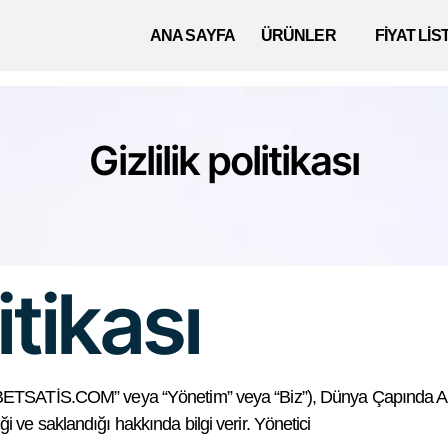
ANA SAYFA
ÜRÜNLER
FİYAT LİS
Gizlilik politikası
itikası
BETSATİS.COM” veya “Yönetim” veya “Biz”), Dünya Çapında Ağ’da 
ndiği ve saklandığı hakkında bilgi verir. Yönetici