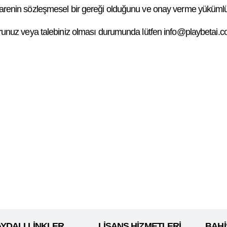
n, İdarenin sözleşmesel bir gereği olduğunu ve onay verme yüküml
ir sorunuz veya talebiniz olması durumunda lütfen info@playbetai.c
AYDALI LİNKLER
LİSANS HİZMETLERİ
BAHİ