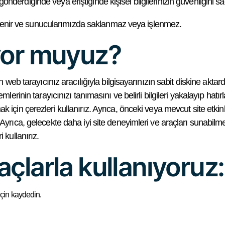
e, gönderdiğinde veya eriştiğinde kişisel bilgilerinizin güvenliğini 
 işlenir ve sunucularımızda saklanmaz veya işlenmez.
yor muyuz?
ın web tarayıcınız aracılığıyla bilgisayarınızın sabit diskine akt
lerinin tarayıcınızı tanımasını ve belirli bilgileri yakalayıp hatı
için çerezleri kullanırız. Ayrıca, önceki veya mevcut site etkinl
rıca, gelecekte daha iyi site deneyimleri ve araçları sunabilmemi
 kullanırız.
çlarla kullanıyoruz:
 için kaydedin.