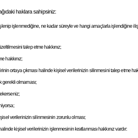
şağıdaki haklara sahipsiniz:
zin işlenip işlenmediğine, ne kadar süreyle ve hangi amaçlarla işlendiğine i
zeltilmesini talep etme hakkınız;
kme hakkınız;
in ortaya çıkması halinde kişisel verilerinizin silinmesini talep etme hak
tık gerekli olmaması;
çekerseniz;
niyorsa;
sel verilerinizin silinmesinin zorunlu olması;
inde kişisel verilerinizin işlenmesinin kısıtlanması hakkınız vardır: