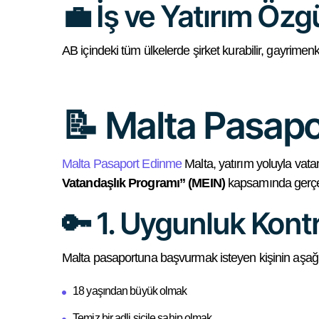
💼 İş ve Yatırım Öz
AB içindeki tüm ülkelerde şirket kurabilir, gayrimenkul
📝 Malta Pasapo
Malta Pasaport Edinme
Malta, yatırım yoluyla vata
Vatandaşlık Programı” (MEIN)
kapsamında gerçekl
🔑 1. Uygunluk Kont
Malta pasaportuna başvurmak isteyen kişinin aşağıd
18 yaşından büyük olmak
Temiz bir adli sicile sahip olmak