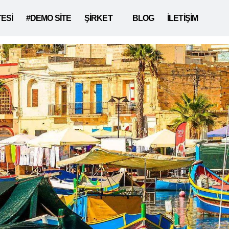
TESİ
#DEMO SİTE
ŞİRKET
BLOG
İLETİŞİM