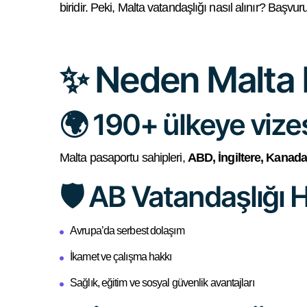
biridir. Peki, Malta vatandaşlığı nasıl alınır? Başvur
✨ Neden Malta 
🌍 190+ ülkeye vize
Malta pasaportu sahipleri,
ABD, İngiltere, Kanad
🛡️ AB Vatandaşlığı H
Avrupa’da serbest dolaşım
İkamet ve çalışma hakkı
Sağlık, eğitim ve sosyal güvenlik avantajları