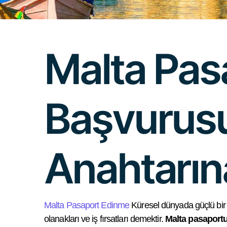
Malta Pas
Başvurusu:
Anahtarın
Malta Pasaport Edinme
Küresel dünyada güçlü bir 
olanakları ve iş fırsatları demektir.
Malta pasaport