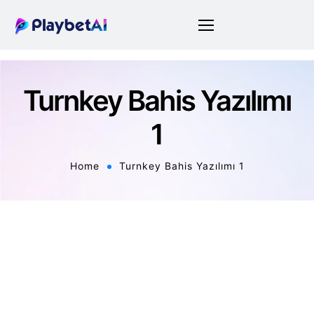
Turnkey Bahis Yazılımı
1
Home
Turnkey Bahis Yazılımı 1