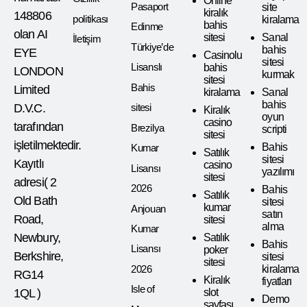
Online
Pasaport
site
kiralık
148806
politikası
kiralama
bahis
Edinme
olan AI
sitesi
Sanal
İletişim
Türkiye’de
bahis
EYE
Casinolu
sitesi
bahis
Lisanslı
LONDON
kurmak
sitesi
Bahis
Limited
kiralama
Sanal
bahis
D.V.C.
sitesi
Kiralık
oyun
casino
tarafından
Brezilya
scripti
sitesi
işletilmektedir.
Bahis
Kumar
Satılık
sitesi
Kayıtlı
casino
Lisansı
yazılımı
sitesi
adresi( 2
2026
Bahis
Satılık
Old Bath
sitesi
kumar
Anjouan
satın
Road,
sitesi
alma
Kumar
Newbury,
Satılık
Bahis
Lisansı
poker
Berkshire,
sitesi
sitesi
kiralama
2026
RG14
Kiralık
fiyatları
Isle of
1QL )
slot
Demo
sayfası