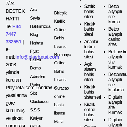
7/24
Satılık
Betco
Ana
DESTEK
bahis
altyapılı
Birleşik
sitesi
site
HATTI
Sayfa
Krallik
kurma
Kiralık
Tel:
+44
Hakkımızda
bahis
Betco
Online
7447
sitesi
altyapılı
Blog
Bahis
casino
332551
|
Anahtar
Haritası
sitesi
Lisansı
teslim
e-
Fiyat
bahis
Betconstru
Romanya
mail:
info@playbetai.com
sitesi
altyapılı
Listesi
site
Online
2008
Açık
kurmak
Demo
sistem
Bahis
yılında
bahis
Betconstru
Adresleri
kurulan
sitesi
altyapılı
Lisansı
site
Partner
Kiralık
Playbetai.com
Londra/UK
Curacao
kiralama
bahis
Slot
yasalarına
online
sistemleri
Digitain
Olusturucu
altyapılı
göre
Kiralık
bahis
site
online
S.S.S
kurulmuş
kurmak
lisansı
bahis
ve şirket
Kariyer
sitesi
Digitain
Malta
altyapılı
numarası
Gizlilik