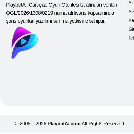
Slo
PlaybetAi, Curaçao Oyun Otoritesi tarafından verilen
S.
OGL/2026/1308/0219 numaralı lisans kapsamında
şans oyunları yazılımı sunma yetkisine sahiptir.
Kar
Giz
İle
© 2008 – 2026
Playb
etAi.com
All Rights Reserved.