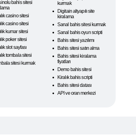
inolu bahis sitesi
kurmak
alama
Digitain altyapılı site
lık casino sitesi
kiralama
lık casino sitesi
Sanal bahis sitesi kurmak
ılık kumar sitesi
Sanal bahis oyun scripti
lık poker sitesi
Bahis sitesi yazılımı
lık slot sayfası
Bahis sitesi satın alma
alık tombala sitesi
Bahis sitesi kiralama
fiyatları
bala sitesi kurmak
Demo bahis sitesi
Kiralık bahis scripti
Bahis sitesi datası
API ve oran merkezi