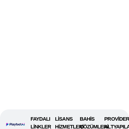
Teknolojileri ve Stratejik Büyüme
ModelleriiGaming Anahtar teslim çözüm
Dijitalleşmenin küresel ekonomiyi yeniden
şekillendirdiği modern çağda, şans oyunları
ve eğlence sektörü internetin sunduğu sınır
ötesi güç sayesinde dünyanın en...
READ MORE
FAYDALI
LİSANS
BAHİS
PROVİDE
LİNKLER
HİZMETLERİ
ÇÖZÜMLERİ
ALTYAPIL