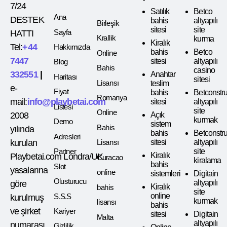
7/24
Satılık
Betco
Ana
DESTEK
bahis
altyapılı
Birleşik
sitesi
site
HATTI
Sayfa
Krallik
kurma
Kiralık
Tel:
+44
Hakkımızda
bahis
Betco
Online
7447
sitesi
altyapılı
Blog
Bahis
casino
332551
|
Anahtar
Haritası
sitesi
Lisansı
teslim
e-
Fiyat
bahis
Betconstru
Romanya
mail:
info@playbetai.com
sitesi
altyapılı
Listesi
site
Online
2008
Açık
kurmak
Demo
sistem
Bahis
yılında
bahis
Betconstru
Adresleri
kurulan
sitesi
altyapılı
Lisansı
site
Partner
Kiralık
Playbetai.com
Londra/UK
Curacao
kiralama
bahis
Slot
yasalarına
online
sistemleri
Digitain
Olusturucu
altyapılı
göre
Kiralık
bahis
site
online
S.S.S
kurulmuş
kurmak
lisansı
bahis
ve şirket
Kariyer
sitesi
Digitain
Malta
altyapılı
numarası
Gizlilik