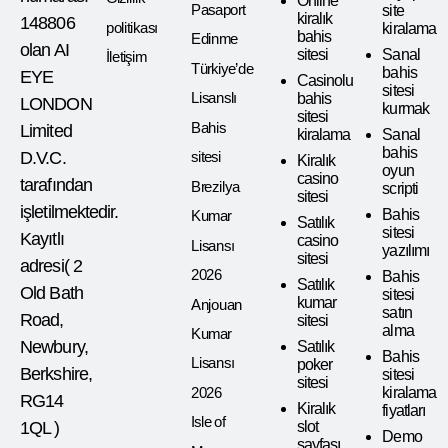
Online
Pasaport
site
kiralık
148806
politikası
kiralama
bahis
Edinme
olan AI
sitesi
Sanal
İletişim
Türkiye’de
bahis
EYE
Casinolu
sitesi
bahis
Lisanslı
LONDON
kurmak
sitesi
Bahis
Limited
kiralama
Sanal
bahis
D.V.C.
sitesi
Kiralık
oyun
casino
tarafından
Brezilya
scripti
sitesi
işletilmektedir.
Bahis
Kumar
Satılık
sitesi
Kayıtlı
casino
Lisansı
yazılımı
sitesi
adresi( 2
2026
Bahis
Satılık
Old Bath
sitesi
kumar
Anjouan
satın
Road,
sitesi
alma
Kumar
Newbury,
Satılık
Bahis
Lisansı
poker
Berkshire,
sitesi
sitesi
kiralama
2026
RG14
Kiralık
fiyatları
Isle of
1QL )
slot
Demo
sayfası