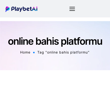
online bahis platformu
Home
Tag "online bahis platformu"
24 Mayıs 2026
by
xDosTx
Kiralık Bahis Sitesi
Online bahis yazılımı
Online Bahis Yazılımı Nedir? Nasıl Yapılır?