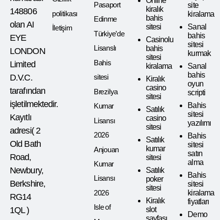
Online
Pasaport
site
kiralık
148806
politikası
kiralama
bahis
Edinme
olan AI
sitesi
Sanal
İletişim
Türkiye’de
bahis
EYE
Casinolu
sitesi
bahis
Lisanslı
LONDON
kurmak
sitesi
Bahis
Limited
kiralama
Sanal
bahis
D.V.C.
sitesi
Kiralık
oyun
casino
tarafından
Brezilya
scripti
sitesi
işletilmektedir.
Bahis
Kumar
Satılık
sitesi
Kayıtlı
casino
Lisansı
yazılımı
sitesi
adresi( 2
2026
Bahis
Satılık
Old Bath
sitesi
kumar
Anjouan
satın
Road,
sitesi
alma
Kumar
Newbury,
Satılık
Bahis
Lisansı
poker
Berkshire,
sitesi
sitesi
kiralama
2026
RG14
Kiralık
fiyatları
Isle of
1QL )
slot
Demo
sayfası