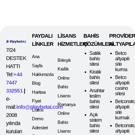
Fiyat Listemizi İnceleyin
FAYDALI
LİSANS
BAHİS
PROVİDE
LİNKLER
HİZMETLERİ
ÇÖZÜMLERİ
ALTYAPIL
7/24
Satılık
Betco
Ana
DESTEK
bahis
altyapılı
Birleşik
sitesi
site
HATTI
Sayfa
Krallik
kurma
Kiralık
Tel:
+44
Hakkımızda
bahis
Betco
Online
7447
sitesi
altyapılı
Blog
Bahis
casino
332551
|
Anahtar
Haritası
sitesi
Lisansı
teslim
e-
Fiyat
bahis
Betconstru
Romanya
mail:
info@playbetai.com
sitesi
altyapılı
Listesi
site
Online
2008
Açık
kurmak
Demo
sistem
Bahis
yılında
bahis
Betconstru
Adresleri
kurulan
sitesi
altyapılı
Lisansı