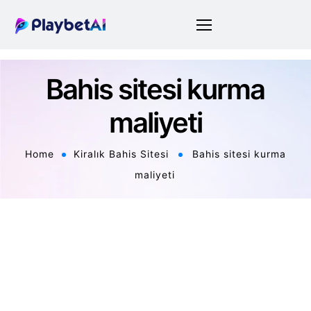
Bahis sitesi kurma
maliyeti
Home
Kiralık Bahis Sitesi
Bahis sitesi kurma
maliyeti