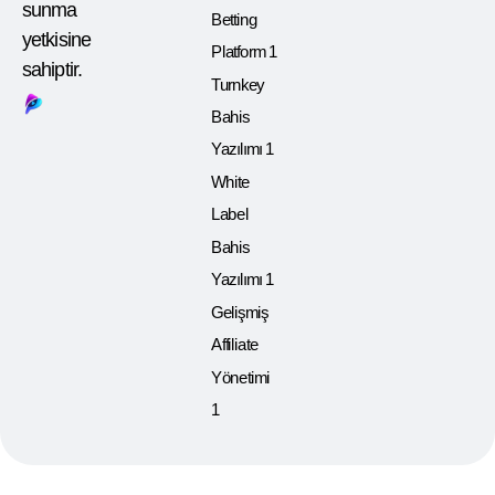
sunma
Betting
yetkisine
Platform 1
sahiptir.
Turnkey
Bahis
Yazılımı 1
White
Label
Bahis
Yazılımı 1
Gelişmiş
Affiliate
Yönetimi
1