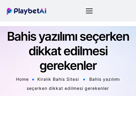
Bahis yazılımı seçerken
dikkat edilmesi
gerekenler
Home
Kiralık Bahis Sitesi
Bahis yazılımı
seçerken dikkat edilmesi gerekenler